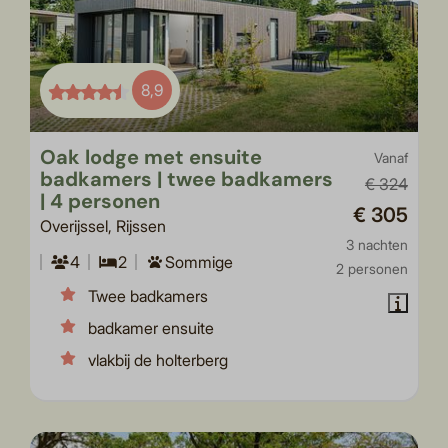
8,9
Oak lodge met ensuite
Vanaf
badkamers | twee badkamers
€ 324
| 4 personen
€ 305
Overijssel, Rijssen
3 nachten
4
2
Sommige
2 personen
Twee badkamers
badkamer ensuite
vlakbij de holterberg