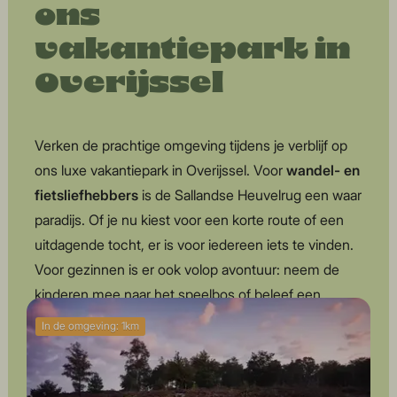
ons
vakantiepark in
Overijssel
Verken de prachtige omgeving tijdens je verblijf op
ons luxe vakantiepark in Overijssel. Voor
wandel- en
fietsliefhebbers
is de Sallandse Heuvelrug een waar
paradijs. Of je nu kiest voor een korte route of een
uitdagende tocht, er is voor iedereen iets te vinden.
Voor gezinnen is er ook volop avontuur: neem de
kinderen mee naar het speelbos of beleef een
spannende dag in Avonturenpark
Hellendoorn
. Zin in
In de omgeving: 1km
een dag op het water? Vaar over de Regge met een
fluisterbootje, kano of ga suppen. Vergeet niet je
hengel mee te nemen, want de Regge is ook ideaal