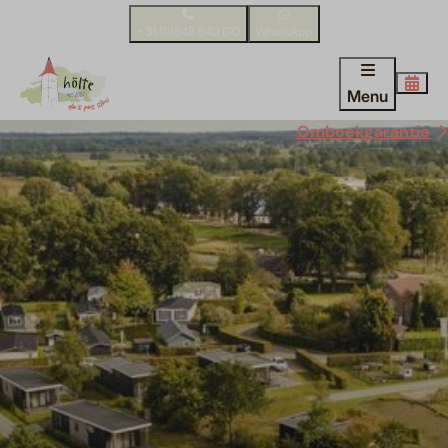
+31 (0)548 540 610
WhatsApp
Menu
Omboekgarantie