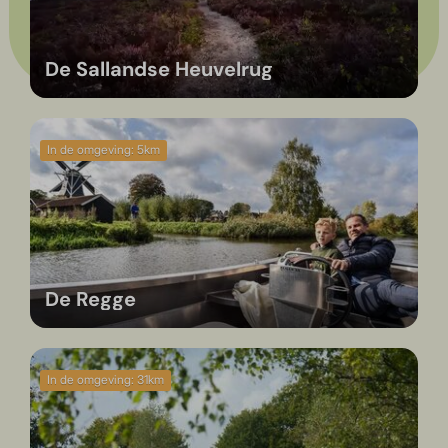
om te vissen!
De Sallandse Heuvelrug
In de omgeving: 5km
De Regge
In de omgeving: 31km