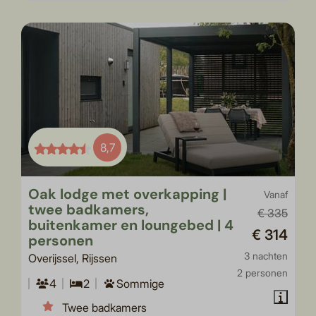
8,7
Oak lodge met overkapping |
Vanaf
twee badkamers,
€ 335
buitenkamer en loungebed | 4
€ 314
personen
3 nachten
Overijssel, Rijssen
2 personen
4
2
Sommige
Twee badkamers