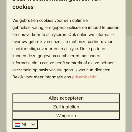
cookies
Oak lodge met ensuite badkamers |
Vanaf
We gebruiken cookies voor een optimale
€ 324
twee badkamers | 4 personen
gebruikservaring, om gepersonaliseerde inhoud te bieden
€ 305
Overijssel, Rijssen
en ons verkeer te analyseren. Ook delen we informatie
3 nachten
over uw gebruik van onze site met onze partners voor
4
2
Sommige
2 personen
social media, adverteren en analyse. Deze partners
Twee badkamers
kunnen deze gegevens combineren met andere
badkamer ensuite
informatie die u aan ze heeft verstrekt of die ze hebben
verzameld op basis van uw gebruik van hun diensten.
vlakbij de holterberg
Bekijk voor meer informatie ons
privacybeleid
.
Bekijken
Alles accepteren
UITGELICHT
Zelf instellen
Weigeren
NL