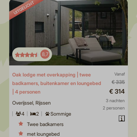
UITGELICHT
8,7
Oak lodge met overkapping | twee
Vanaf
€ 335
badkamers, buitenkamer en loungebed
€ 314
| 4 personen
3 nachten
Overijssel, Rijssen
2 personen
4
2
Sommige
Twee badkamers
met loungebed