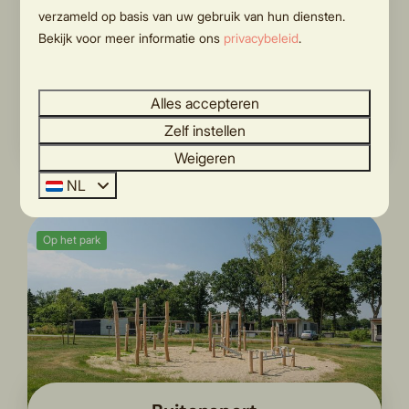
verzameld op basis van uw gebruik van hun diensten.
Zowel voor volwassenen als voor de kids bieden
Bekijk voor meer informatie ons
privacybeleid
.
wij een ontbijtservice. Bij je boeking kun je het
hele jaar door een heerlijke ontbijtmand
Alles accepteren
bijboeken. De ontbijtmand wordt tussen 8:30-
Zelf instellen
9:30 bezorgd bij je accommodatie!
Weigeren
NL
Op het park