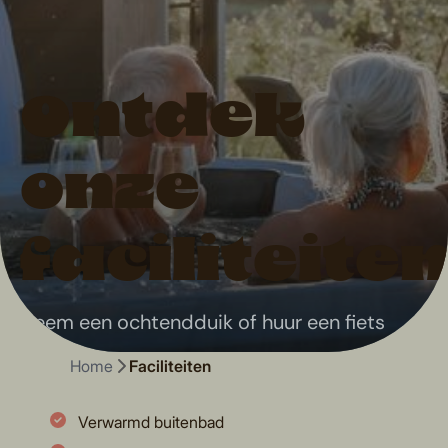
Ontdek
onze
faciliteite
Neem een ochtendduik of huur een fiets
Home
Faciliteiten
Verwarmd buitenbad