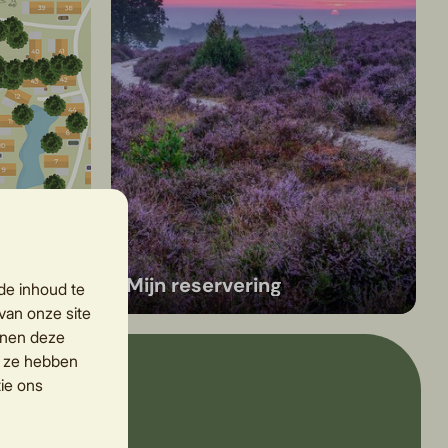
Mijn reservering
de inhoud te
van onze site
nnen deze
e ze hebben
ie ons