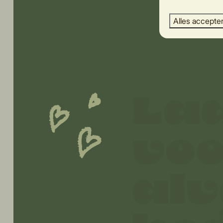
Alles accepte
Laa
voo
alv