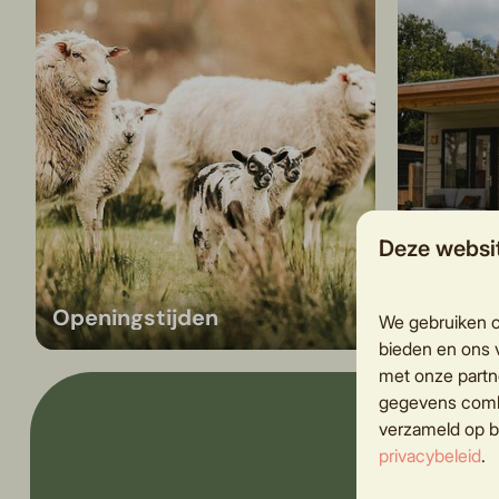
Deze websi
Openingstijden
Gastinf
We gebruiken c
bieden en ons v
met onze partn
gegevens combi
verzameld op b
privacybeleid
.