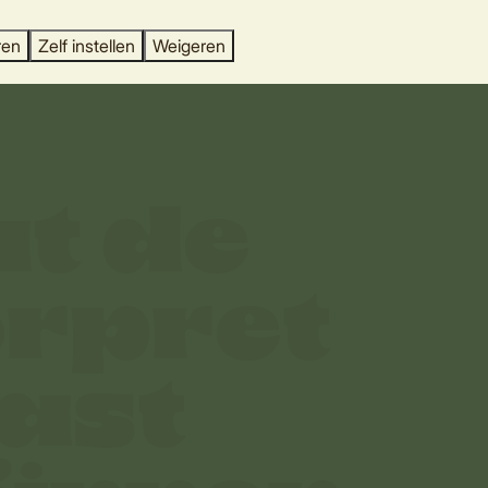
ren
Zelf instellen
Weigeren
t de
rpret
ast