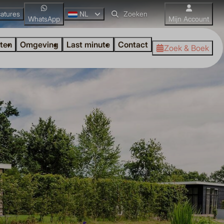
atures
NL
WhatsApp
Mijn Account
iten
Omgeving
Last minute
Contact
Zoek & Boek