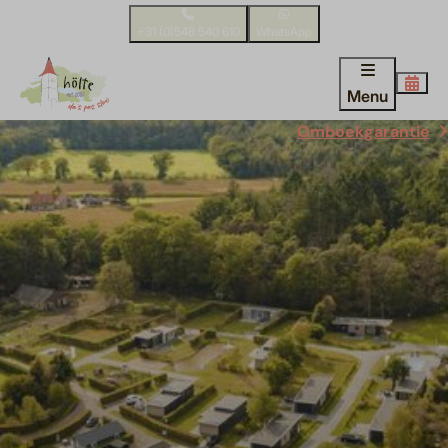
+31 (0)548 540 610
WhatsApp
Menu
Omboekgarantie