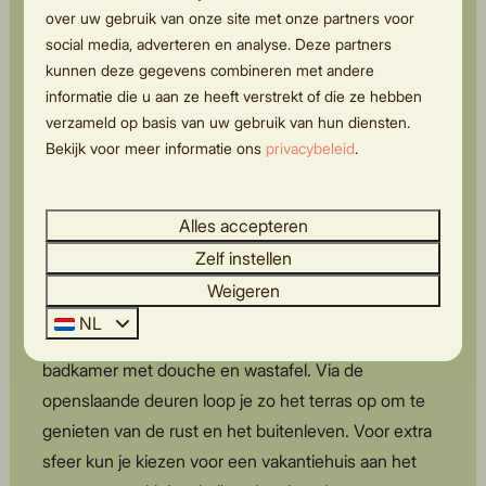
over uw gebruik van onze site met onze partners voor
Op Hölte verblijf je in een rustig gelegen
social media, adverteren en analyse. Deze partners
vakantiehuisje midden in de natuur van
Overijssel
.
kunnen deze gegevens combineren met andere
Onze accommodaties liggen in een groene
informatie die u aan ze heeft verstrekt of die ze hebben
verzameld op basis van uw gebruik van hun diensten.
omgeving en beschikken over een ruime tuin, ideaal
Bekijk voor meer informatie ons
privacybeleid
.
om helemaal tot rust te komen. Onze vakantiehuizen
zijn geschikt voor
maximaal 6 personen
. Afhankelijk
van het type verblijf beschik je over 2 of 3
Alles accepteren
slaapkamers met comfortabele boxspringbedden en
Zelf instellen
eventueel een stapelbed. Daarnaast vind je er een
Weigeren
gezellige woonkamer met loungebank en flatscreen-
NL
tv, een complete keuken met eettafel en een
badkamer met douche en wastafel. Via de
openslaande deuren loop je zo het terras op om te
genieten van de rust en het buitenleven. Voor extra
sfeer kun je kiezen voor een vakantiehuis aan het