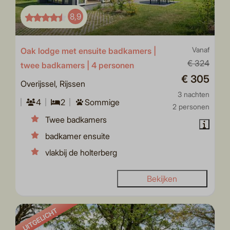
8,9
Oak lodge met ensuite badkamers |
Vanaf
€ 324
twee badkamers | 4 personen
€ 305
Overijssel, Rijssen
3 nachten
4
2
Sommige
2 personen
Twee badkamers
badkamer ensuite
vlakbij de holterberg
Bekijken
UITGELICHT