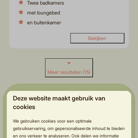
Twee badkamers
met loungebed
en buitenkamer
Bekijken
Meer resultaten (15)
Deze website maakt gebruik van
Zo ziet een
cookies
vakantiehuisje op ons
kleinschalige
We gebruiken cookies voor een optimale
gebruikservaring, om gepersonaliseerde inhoud te bieden
vakantiepark eruit
en ons verkeer te analyseren. Ook delen we informatie