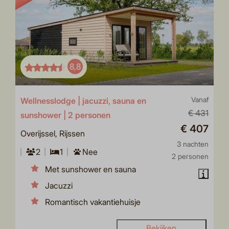
8,8
Wellnesslodge | jacuzzi, sauna en
Vanaf
€ 431
sunshower | 2 personen
€ 407
Overijssel, Rijssen
3 nachten
2
1
Nee
2 personen
Met sunshower en sauna
Jacuzzi
Romantisch vakantiehuisje
Bekijken