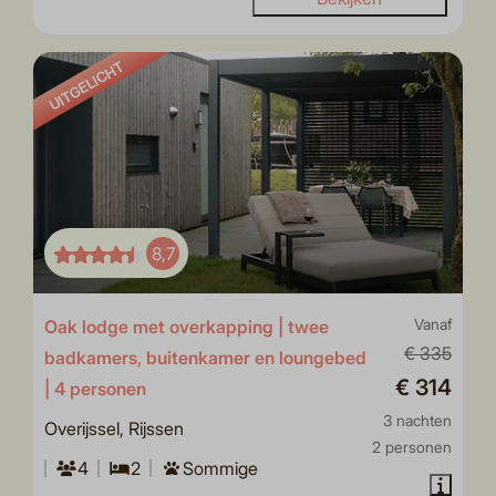
UITGELICHT
8,7
Oak lodge met overkapping | twee
Vanaf
€ 335
badkamers, buitenkamer en loungebed
€ 314
| 4 personen
3 nachten
Overijssel, Rijssen
2 personen
4
2
Sommige