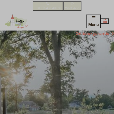
+31 (0)548 540 610
WhatsApp
Menu
Omboekgarantie