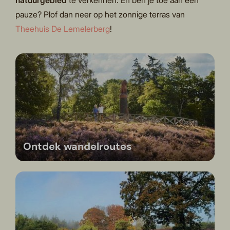
natuurgebied
te verkennen. En ben je toe aan een
pauze? Plof dan neer op het zonnige terras van
Theehuis De Lemelerberg
!
Ontdek wandelroutes