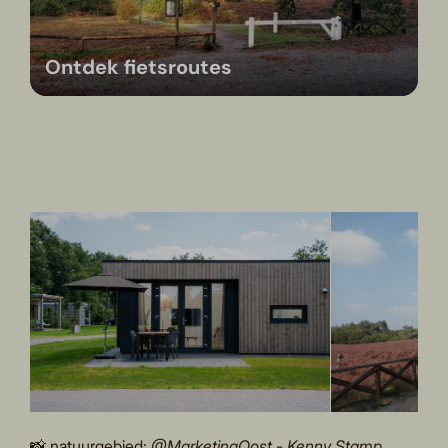
Ontdek fietsroutes
📸 natuurgebied:
@MarketingOost - Kenny Stamp