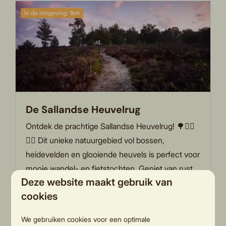
In de omgeving: 1km
De Sallandse Heuvelrug
Ontdek de prachtige Sallandse Heuvelrug! 🌳🚶‍♀️
🚴‍♂️ Dit unieke natuurgebied vol bossen,
heidevelden en glooiende heuvels is perfect voor
mooie wandel- en fietstochten. Geniet van rust,
Deze website maakt gebruik van
ruimte en vergezichten! 🌞
cookies
We gebruiken cookies voor een optimale
Meer