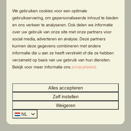
We gebruiken cookies voor een optimale
gebruikservaring, om gepersonaliseerde inhoud te bieden
8,9
en ons verkeer te analyseren. Ook delen we informatie
over uw gebruik van onze site met onze partners voor
social media, adverteren en analyse. Deze partners
Oak Lodge I 4 personen
Vanaf
kunnen deze gegevens combineren met andere
Overijssel, Rijssen
€ 292
informatie die u aan ze heeft verstrekt of die ze hebben
€ 277
verzameld op basis van uw gebruik van hun diensten.
4
2
Nee
Bekijk voor meer informatie ons
privacybeleid
.
3 nachten
Modern vakantiehuisje
2 personen
Slapen in de natuur
Alles accepteren
Ruim plekje
Zelf instellen
Weigeren
NL
Bekijk alle vakantiehuizen bij Holten