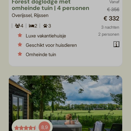
Forest doglodge met
Vanaf
omheinde tuin | 4 personen
€ 356
Overijssel, Rijssen
€ 332
4
2
3
3 nachten
2 personen
Luxe vakantiehuisje
Geschikt voor huisdieren
Omheinde tuin
8,9