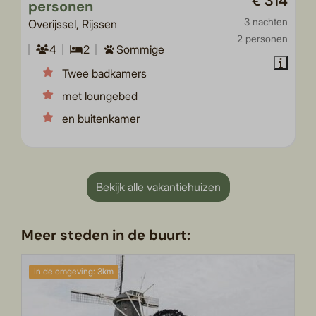
€ 314
personen
3 nachten
Overijssel, Rijssen
2 personen
4
2
Sommige
Twee badkamers
met loungebed
en buitenkamer
Bekijk alle vakantiehuizen
Meer steden in de buurt:
In de omgeving: 3km