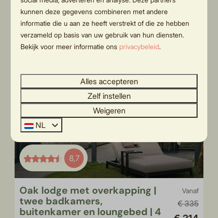
Twee badkamers
kunnen deze gegevens combineren met andere
badkamer ensuite
informatie die u aan ze heeft verstrekt of die ze hebben
verzameld op basis van uw gebruik van hun diensten.
vlakbij de holterberg
Bekijk voor meer informatie ons
privacybeleid
.
Alles accepteren
Zelf instellen
Weigeren
NL
8,7
Oak lodge met overkapping |
Vanaf
twee badkamers,
€ 335
buitenkamer en loungebed | 4