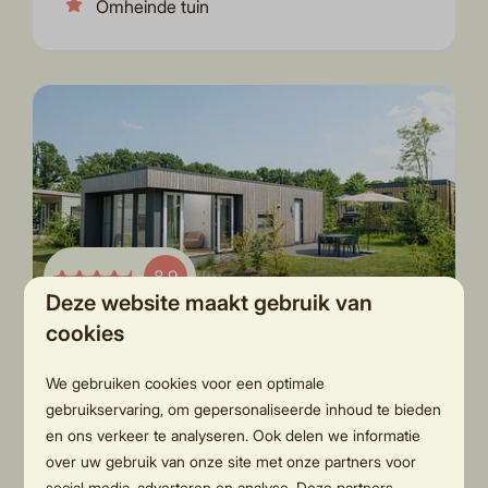
Omheinde tuin
8,9
Deze website maakt gebruik van
cookies
Oak lodge met ensuite
Vanaf
badkamers | twee badkamers
€ 324
We gebruiken cookies voor een optimale
| 4 personen
€ 305
gebruikservaring, om gepersonaliseerde inhoud te bieden
Overijssel, Rijssen
en ons verkeer te analyseren. Ook delen we informatie
3 nachten
over uw gebruik van onze site met onze partners voor
4
2
Sommige
2 personen
social media, adverteren en analyse. Deze partners