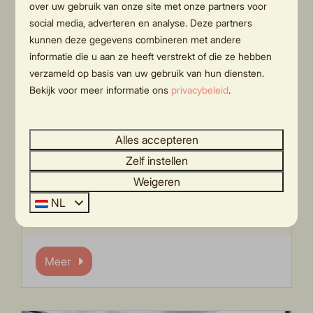
over uw gebruik van onze site met onze partners voor
social media, adverteren en analyse. Deze partners
kunnen deze gegevens combineren met andere
informatie die u aan ze heeft verstrekt of die ze hebben
verzameld op basis van uw gebruik van hun diensten.
Bekijk voor meer informatie ons
privacybeleid
.
Holten
Alles accepteren
Holten is een klein dorpje dat ligt aan de
Zelf instellen
Holterberg en kent heerlijke bourgondische
Weigeren
restaurants en is daarnaast de poort tot de
NL
Sallandse Heuvelrug
Meer