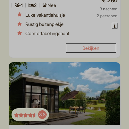
€ 286
4
2
Nee
3 nachten
Luxe vakantiehuisje
2 personen
Rustig buitenplekje
Comfortabel ingericht
Bekijken
8,8