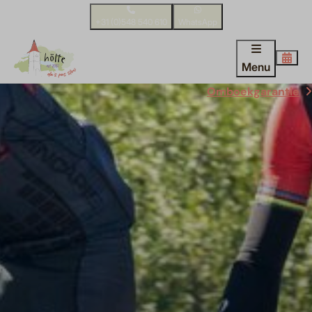
+31 (0)548 540 610
WhatsApp
Menu
Omboekgarantie