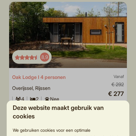
8,9
Oak Lodge I 4 personen
Vanaf
€ 292
Overijssel, Rijssen
€ 277
4
2
Nee
3 nachten
Deze website maakt gebruik van
Modern vakantiehuisje
2 personen
cookies
Slapen in de natuur
Ruim plekje
We gebruiken cookies voor een optimale