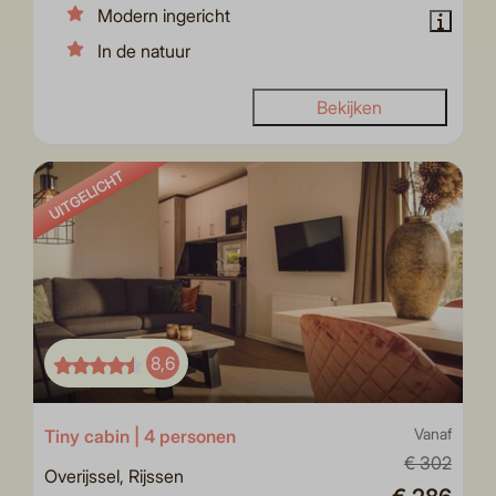
Modern ingericht
In de natuur
Bekijken
UITGELICHT
8,6
Tiny cabin | 4 personen
Vanaf
€ 302
Overijssel, Rijssen