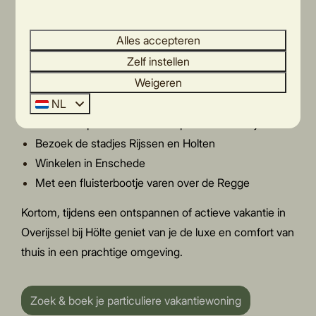
een goede uitvalsbasis voor
een vakantie met de
kinderen.
Alles accepteren
Zelf instellen
Je loopt zo het Nationaal Park de Sallandse
Weigeren
Heuvelrug in
NL
Wandelen en fietsen door de natuurrijke omgeving
Avonturenpark Hellendoorn op 20 minuten rijden
Bezoek de stadjes Rijssen en Holten
Winkelen in Enschede
Met een fluisterbootje varen over de Regge
Kortom, tijdens een ontspannen of actieve vakantie in
Overijssel bij Hölte geniet van je de luxe en comfort van
thuis in een prachtige omgeving.
Zoek & boek je particuliere vakantiewoning