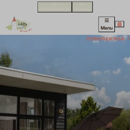
+31 (0)548 540 610
WhatsApp
Menu
Omboekgarantie