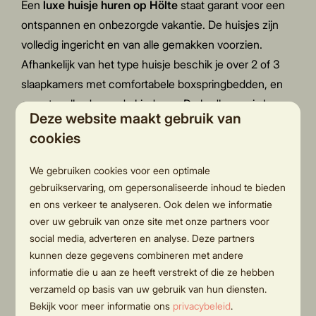
Een
luxe huisje huren op Hölte
staat garant voor een
ontspannen en onbezorgde vakantie. De huisjes zijn
volledig ingericht en van alle gemakken voorzien.
Afhankelijk van het type huisje beschik je over 2 of 3
slaapkamers met comfortabele boxspringbedden, en
een stapelbed voor de kinderen. De badkamer is luxe
Deze website maakt gebruik van
afgewerkt met een douche en wastafel, en een
cookies
separaat toilet. De keuken is voorzien van
keukenapparatuur en inventaris, en in het
We gebruiken cookies voor een optimale
woongedeelte kun je loungen op de grote bank bij de
gebruikservaring, om gepersonaliseerde inhoud te bieden
flatscreen TV. Ieder chalet is bovendien voorzien van
en ons verkeer te analyseren. Ook delen we informatie
over uw gebruik van onze site met onze partners voor
Wifi, grote ramen en openslaande deuren naar het
social media, adverteren en analyse. Deze partners
zonnige terras. Hier geniet je van het mooie uitzicht op
kunnen deze gegevens combineren met andere
het water of over het park. De aangelegde tuin is een
informatie die u aan ze heeft verstrekt of die ze hebben
lust voor het oog.
verzameld op basis van uw gebruik van hun diensten.
Bekijk voor meer informatie ons
privacybeleid
.
De
particuliere vakantiehuisjes in Holten
zijn tevens