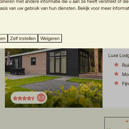
8,6
neren met andere informatie die u aan ze heeft verstrekt of di
asis van uw gebruik van hun diensten. Bekijk voor meer informat
Luxury lo
Overijssel
ren
Zelf instellen
Weigeren
6
Luxe Lodg
Rui
Mod
Fij
8,6