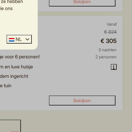
e ze hebben
Bekijken
ie ons
dge | 6 personen
Vanaf
€ 324
, Rijssen
NL
€ 305
3
Sommige
3 nachten
e voor 6 personen!
2 personen
m en luxe huisje
ern ingericht
ne tuin
Bekijken