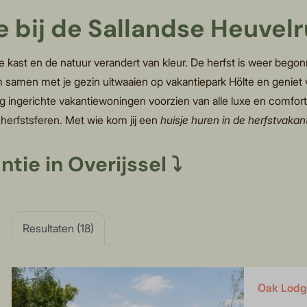
ie bij de Sallandse Heuvel
kast en de natuur verandert van kleur. De herfst is weer begonn
m samen met je gezin uitwaaien op vakantiepark Hölte en geniet v
edig ingerichte vakantiewoningen voorzien van alle luxe en comfor
 herfstsferen. Met wie kom jij een
huisje huren in de herfstvakan
tie in Overijssel
⤵
Resultaten (18)
Oak Lodge