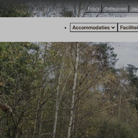
Foto's
Plattegrond
Vac
Accommodaties
Facilite