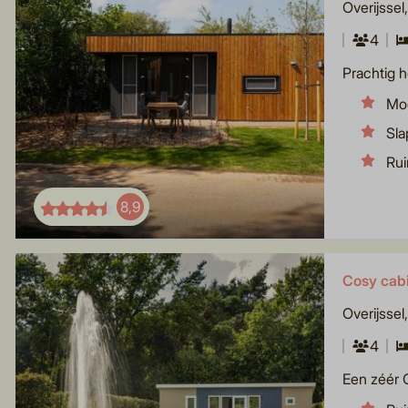
Overijssel
4
Prachtig h
Mod
Sla
Rui
8,9
Cosy cabi
Overijssel
4
Een zéér C