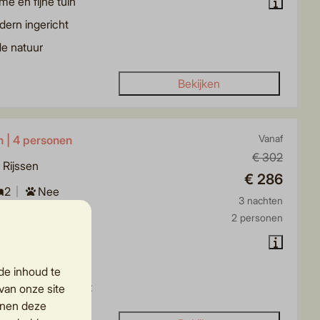
me en fijne tuin
ern ingericht
de natuur
Bekijken
n | 4 personen
Vanaf
€ 302
, Rijssen
€ 286
2
Nee
3 nachten
finy!
2 personen
e vakantiehuisje
tig buitenplekje
de inhoud te
fortabel ingericht
van onze site
nnen deze