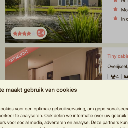
Rui
Mod
In 
8,4
UITGELICHT
Tiny cabi
Overijssel
4
Tiny maar 
te maakt gebruik van cookies
Lux
Rus
ookies voor een optimale gebruikservaring, om gepersonaliseer
Com
erkeer te analyseren. Ook delen we informatie over uw gebruik 
ers voor social media, adverteren en analyse. Deze partners ku