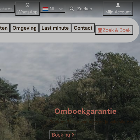
atures
NL
WhatsApp
Mijn Account
iten
Omgeving
Last minute
Contact
Zoek & Boek
Omboekgarantie
Boek tot 72 uur van tevoren je vakantie om
Boek nu