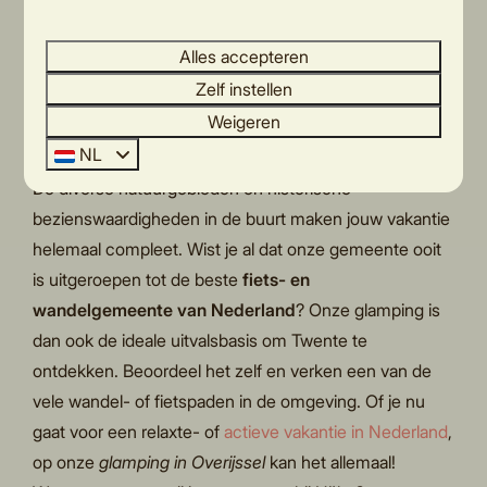
ruimte voor verveling. Trek een paar baantjes in ons
verwarmde buitenzwembad of kom heerlijk loungen in
Alles accepteren
De Huiskamer. Verwen jezelf en bestel een
Zelf instellen
ontbijtmand, deze wordt in de ochtend bij je
Weigeren
accommodatie in Overijssel bezorgd!
NL
De diverse natuurgebieden en historische
bezienswaardigheden in de buurt maken jouw vakantie
helemaal compleet. Wist je al dat onze gemeente ooit
is uitgeroepen tot de beste
fiets- en
wandelgemeente van Nederland
? Onze glamping is
dan ook de ideale uitvalsbasis om Twente te
ontdekken. Beoordeel het zelf en verken een van de
vele wandel- of fietspaden in de omgeving. Of je nu
gaat voor een relaxte- of
actieve vakantie in Nederland
,
op onze
glamping in Overijssel
kan het allemaal!