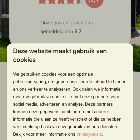
Onze gasten geven ons
gemiddeld een
8,7
.
Deze website maakt gebruik van
cookies
We gebruiken cookies voor een optimale
gebruikservaring, om gepersonaliseerde inhoud te bieden
en ons verkeer te analyseren. Ook delen we informatie
over uw gebruik van onze site met onze partners voor
Wat te doen op en
social media, adverteren en analyse. Deze partners
rondom onze glamping in
kunnen deze gegevens combineren met andere
informatie die u aan ze heeft verstrekt of die ze hebben
Twente
verzameld op basis van uw gebruik van hun diensten.
Bekijk voor meer informatie ons
privacybeleid
.
Tijdens je welverdiende vakantie bij Hölte is er geen