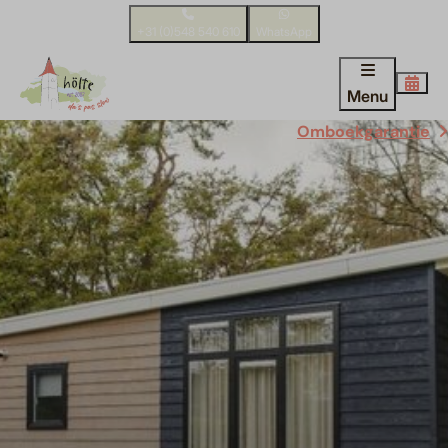
+31 (0)548 540 610
WhatsApp
Menu
Omboekgarantie