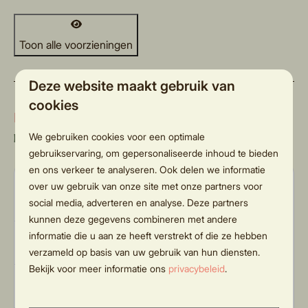
Toon alle voorzieningen
Deze website maakt gebruik van
cookies
Kies aantal nachten
We gebruiken cookies voor een optimale
Kies je verblijfsperiode
gebruikservaring, om gepersonaliseerde inhoud te bieden
en ons verkeer te analyseren. Ook delen we informatie
za
zo
ma
di
wo
over uw gebruik van onze site met onze partners voor
8 aug
9 aug
10 aug
11 aug
12 aug
social media, adverteren en analyse. Deze partners
kunnen deze gegevens combineren met andere
informatie die u aan ze heeft verstrekt of die ze hebben
4
—
—
—
—
—
verzameld op basis van uw gebruik van hun diensten.
Bekijk voor meer informatie ons
privacybeleid
.
5
—
—
—
—
—