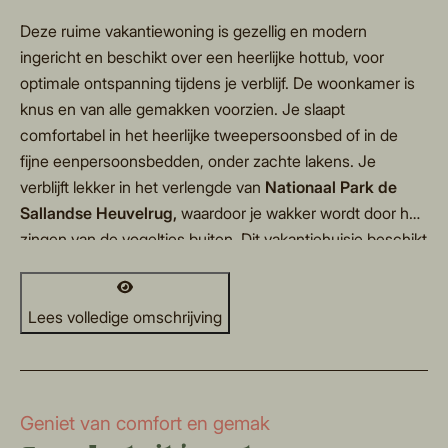
Deze ruime vakantiewoning is gezellig en modern
ingericht en beschikt over een heerlijke hottub, voor
optimale ontspanning tijdens je verblijf. De woonkamer is
knus en van alle gemakken voorzien. Je slaapt
comfortabel in het heerlijke tweepersoonsbed of in de
fijne eenpersoonsbedden, onder zachte lakens. Je
verblijft lekker in het verlengde van
Nationaal Park de
Sallandse Heuvelrug,
waardoor je wakker wordt door het
zingen van de vogeltjes buiten. Dit vakantiehuisje beschikt
over lekker veel buitenruimte en een eigen hottub,
waardoor je ook bij je huisje lekker van het buitenzijn kan
genieten. TIP: Bestel een streekontbijt bij jouw boeking! ☕️
Lees volledige omschrijving
Geniet van comfort en gemak