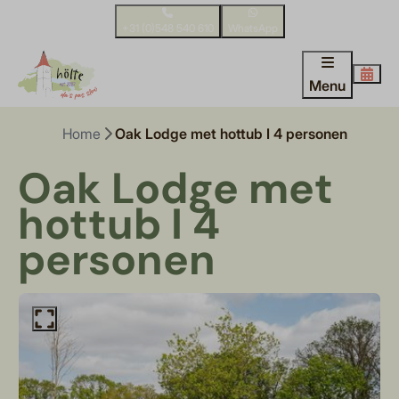
+31 (0)548 540 610
WhatsApp
Menu
Home
Oak Lodge met hottub I 4 personen
Oak Lodge met
hottub I 4
personen