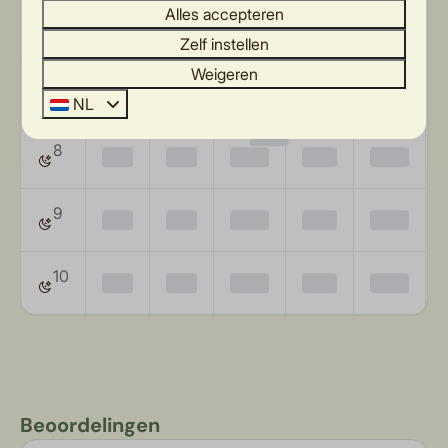
Alles accepteren
6
—
—
—
—
—
Zelf instellen
Weigeren
7
—
—
—
—
NL
€
1.234
8
—
—
—
—
—
9
—
—
—
—
—
10
—
—
—
—
—
Beoordelingen