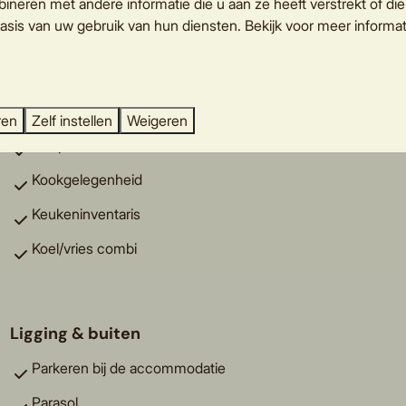
neren met andere informatie die u aan ze heeft verstrekt of di
asis van uw gebruik van hun diensten. Bekijk voor meer informat
Keuken
Vaatwasser
Combimagnetron
ren
Zelf instellen
Weigeren
Nespresso
Kookgelegenheid
Keukeninventaris
Koel/vries combi
Ligging & buiten
Parkeren bij de accommodatie
Parasol