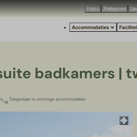
Foto's
Plattegrond
Vac
Accommodaties
Facilite
uite badkamers | t
en
Toegestaan in sommige accommodaties