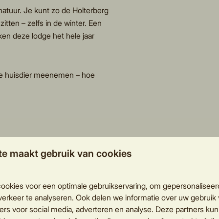
natuur. Je kunt zo de Holterberg
itten – zelfs in de winter. Een
en deze lodge het hele jaar
je huisdier meenemen – hoe
te maakt gebruik van cookies
ookies voor een optimale gebruikservaring, om gepersonaliseer
erkeer te analyseren. Ook delen we informatie over uw gebruik 
modatie
ers voor social media, adverteren en analyse. Deze partners ku