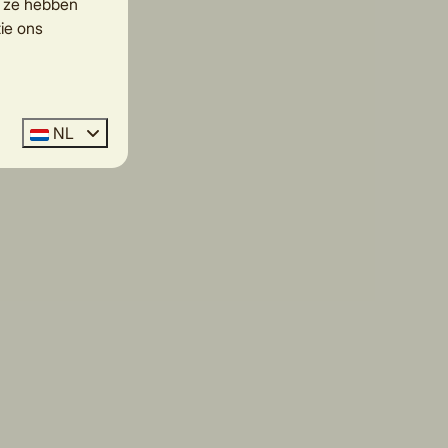
e ze hebben
ie ons
NL