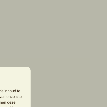
de inhoud te
van onze site
nnen deze