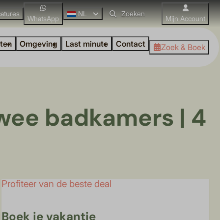
atures
NL
WhatsApp
Mijn Account
iten
Omgeving
Last minute
Contact
Zoek & Boek
wee badkamers | 4
Profiteer van de beste deal
Boek je vakantie