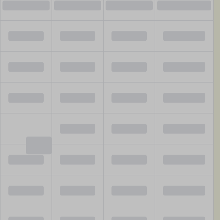
7 aug
8 aug
9 aug
10 aug
—
—
—
—
—
—
—
—
—
—
—
—
—
—
—
€
1.234
—
—
—
—
—
—
—
—