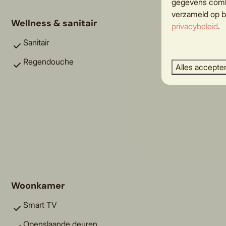
gegevens combi
verzameld op b
Wellness & sanitair
privacybeleid
.
Sanitair
Regendouche
Alles accepte
Woonkamer
Smart TV
Openslaande deuren